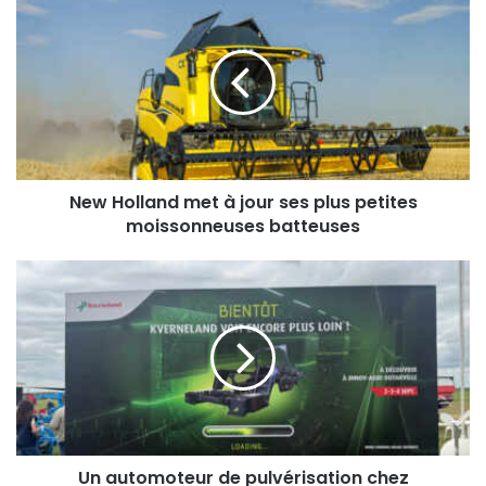
Holland
met
à
jour
ses
plus
petites
moissonneuses
batteuses
New Holland met à jour ses plus petites
moissonneuses batteuses
Un
automoteur
de
pulvérisation
chez
Kverneland
?
Un automoteur de pulvérisation chez