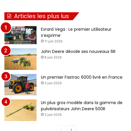
Articles les plus lus
Evrard Vega : Le premier utilisateur
s’exprime
11 juin 2026
John Deere dévoile ses nouveaux 6R
8 juin 2026
Un premier Fastrac 6000 livré en France
3 juin 2026
Un plus gros modèle dans la gamme de
pulvérisateurs John Deere 500R
3 juin 2026
P
P