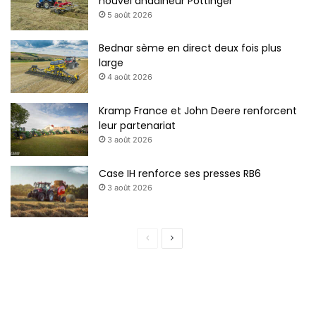
nouvel andaineur Pöttinger
5 août 2026
Bednar sème en direct deux fois plus
large
4 août 2026
Kramp France et John Deere renforcent
leur partenariat
3 août 2026
Case IH renforce ses presses RB6
3 août 2026
P
P
a
a
g
g
e
e