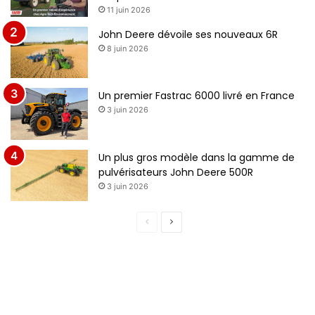
11 juin 2026
d
n
e
t
John Deere dévoile ses nouveaux 6R
8 juin 2026
n
e
t
e
Un premier Fastrac 6000 livré en France
3 juin 2026
Un plus gros modèle dans la gamme de
pulvérisateurs John Deere 500R
3 juin 2026
P
P
a
a
g
g
e
e
p
s