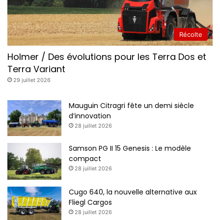
l
y
v
a
Récolte
l
e
Holmer / Des évolutions pour les Terra Dos et
n
Terra Variant
t
29 juillet 2026
e
Mauguin Citragri fête un demi siècle
d’innovation
28 juillet 2026
Samson PG II 15 Genesis : Le modèle
compact
28 juillet 2026
Cugo 640, la nouvelle alternative aux
Fliegl Cargos
28 juillet 2026