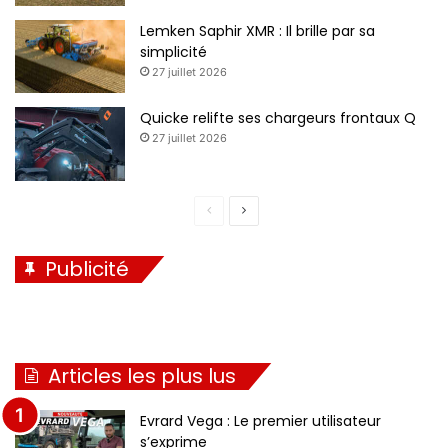
Lemken Saphir XMR : Il brille par sa
simplicité
27 juillet 2026
Quicke relifte ses chargeurs frontaux Q
27 juillet 2026
P
P
a
a
Publicité
g
g
e
e
p
s
r
u
Articles les plus lus
é
i
c
v
Evrard Vega : Le premier utilisateur
é
a
s’exprime