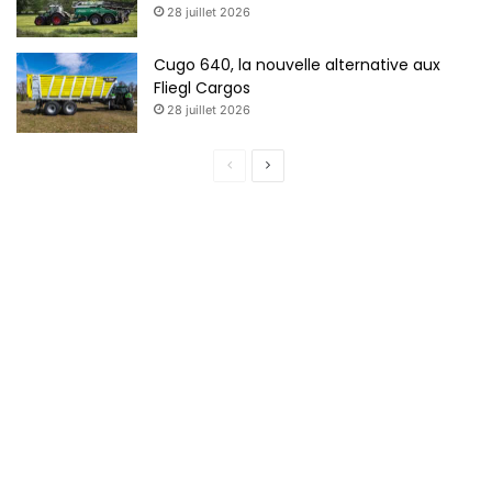
28 juillet 2026
Cugo 640, la nouvelle alternative aux
Fliegl Cargos
28 juillet 2026
P
P
a
a
g
g
e
e
p
s
r
u
é
i
c
v
é
a
d
n
e
t