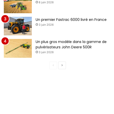
8 juin 2026
Un premier Fastrac 6000 livré en France
3 juin 2026
Un plus gros modèle dans la gamme de
pulvérisateurs John Deere 500R
3 juin 2026
P
P
a
a
g
g
e
e
p
s
r
u
é
i