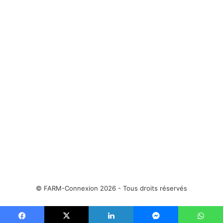
c
v
é
a
d
n
e
t
n
e
t
e
© FARM-Connexion 2026 - Tous droits réservés