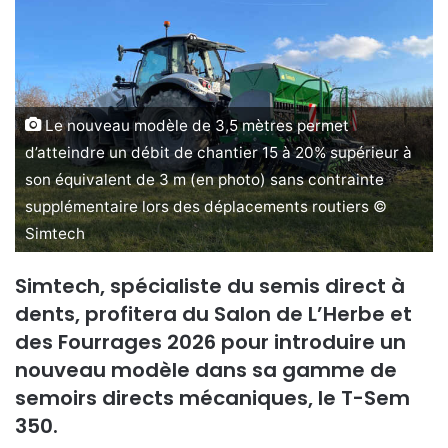
o
y
e
r
u
Le nouveau modèle de 3,5 mètres permet
n
d’atteindre un débit de chantier 15 à 20% supérieur à
c
son équivalent de 3 m (en photo) sans contrainte
o
supplémentaire lors des déplacements routiers ©
u
r
Simtech
r
i
Simtech, spécialiste du semis direct à
e
dents, profitera du Salon de L’Herbe et
l
des Fourrages 2026 pour introduire un
nouveau modèle dans sa gamme de
semoirs directs mécaniques, le T-Sem
350.