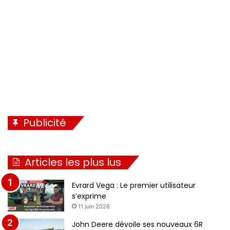
n
e
t
e
Publicité
Articles les plus lus
Evrard Vega : Le premier utilisateur
s’exprime
11 juin 2026
John Deere dévoile ses nouveaux 6R