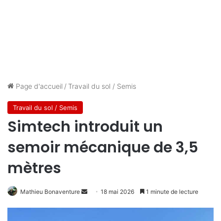
Page d'accueil
/
Travail du sol / Semis
Travail du sol / Semis
Simtech introduit un
semoir mécanique de 3,5
mètres
Mathieu Bonaventure
E
18 mai 2026
1 minute de lecture
n
v