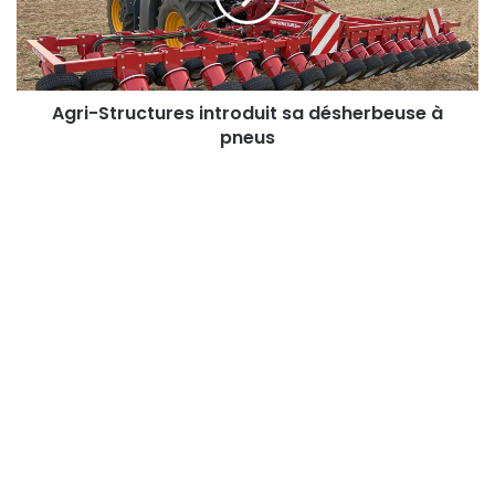
à
pneus
Agri-Structures introduit sa désherbeuse à
pneus