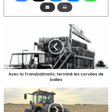
Avec
la
Transbalmatic,
terminé
les
corvées
de
balles
Avec la Transbalmatic, terminé les corvées de
balles
Agri-
Structures
introduit
sa
désherbeuse