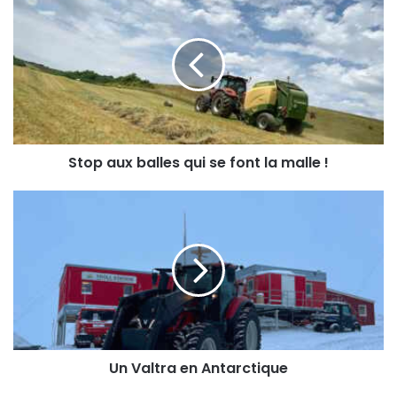
aux
balles
qui
se
font
la
malle
!
Stop aux balles qui se font la malle !
Un
Valtra
en
Antarctique
Un Valtra en Antarctique