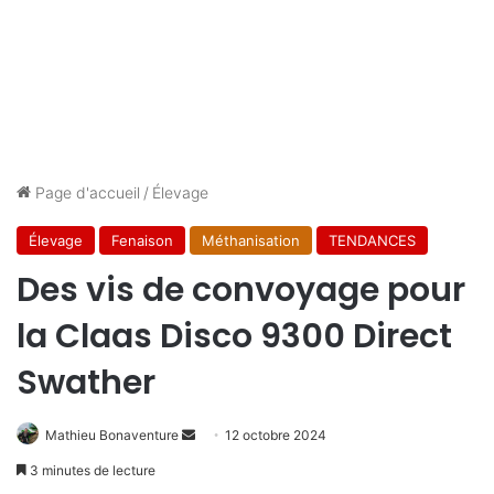
Page d'accueil
/
Élevage
Élevage
Fenaison
Méthanisation
TENDANCES
Des vis de convoyage pour
la Claas Disco 9300 Direct
Swather
Envoyer
Mathieu Bonaventure
12 octobre 2024
un
3 minutes de lecture
courriel