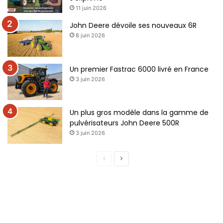
11 juin 2026
John Deere dévoile ses nouveaux 6R
ERTL Britains / 1/32 / Steiger Cougar IV KM280 1/32
8 juin 2026
jumelage intégral. Disponible été 2023
Un premier Fastrac 6000 livré en France
3 juin 2026
Un plus gros modèle dans la gamme de
pulvérisateurs John Deere 500R
3 juin 2026
Page
Page
précédente
suivante
ERTL Britains / 1/32 / Versatile 580 pneus basse pression
LSW. Disponible automne 2023