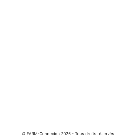
ERTL Britains / 1/32 / Presse New Holland BigBaler 340
PLUS avec ballots de foin. Disponible fin printemps 2023
© FARM-Connexion 2026 - Tous droits réservés