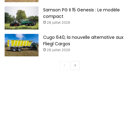
Samson PG II 15 Genesis : Le modèle
compact
28 juillet 2026
Cugo 640, la nouvelle alternative aux
Fliegl Cargos
28 juillet 2026
Page
Page
précédente
suivante
Marge Models / 1/32 / Cueilleur à maïs Claas Corio 1275C
Conspeed. Disponible au prix d’environ 70€