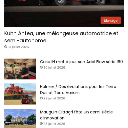
Marge Models / 1/32 / Citerne routière. Disponible 4ème
trimestre 2023 au prix d’environ 130€
Élevage
Kuhn Antea, une mélangeuse automotrice et
semi-autonome
31 juillet 2026
Case IH met à jour son Axial Flow série 160
30 juillet 2026
Holmer / Des évolutions pour les Terra
Dos et Terra Variant
29 juillet 2026
Marge Models / 1/32 / Claas Lexion 8800 TerraTrac avec
coupe Convio flex 1380 et son chariot de transport.
Mauguin Citragri fête un demi siècle
Disponible au prix de 210€
d’innovation
28 juillet 2026