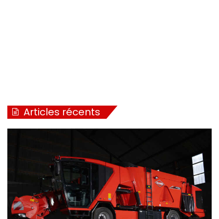
Marge Models / 1/32 / Remorque porte containers.
Disponible 4ème trimestre 2023 au prix d’environ 115€
Articles récents