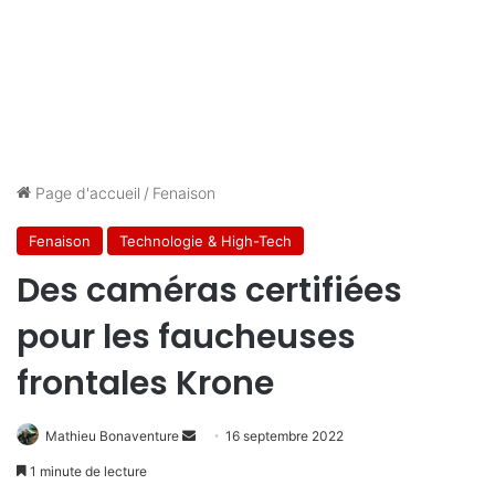
Page d'accueil
/
Fenaison
Fenaison
Technologie & High-Tech
Des caméras certifiées
pour les faucheuses
frontales Krone
Envoyer
Mathieu Bonaventure
16 septembre 2022
un
1 minute de lecture
courriel