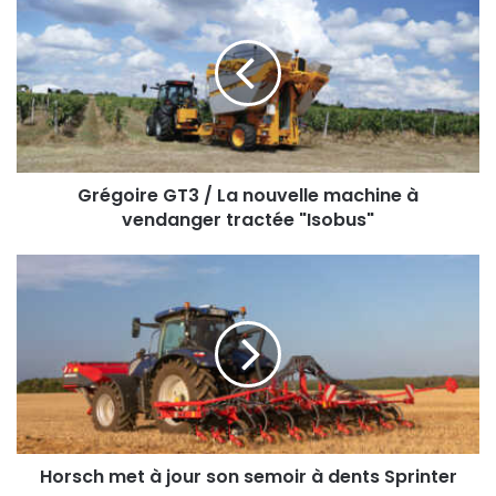
GT3
/
La
nouvelle
machine
à
vendanger
tractée
"Isobus"
Grégoire GT3 / La nouvelle machine à
vendanger tractée "Isobus"
Horsch
met
à
jour
son
semoir
à
dents
Sprinter
Horsch met à jour son semoir à dents Sprinter