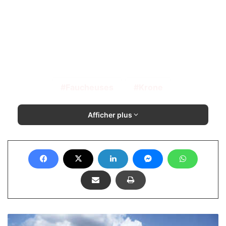
Faucheuses
Krone
Afficher plus
Grégoire