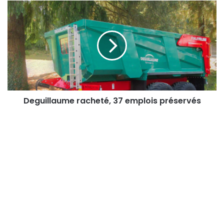
Deguillaume
racheté,
37
emplois
préservés
Deguillaume racheté, 37 emplois préservés