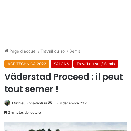
Page d'accueil
/
Travail du sol / Semis
AGRITECHNICA 2022
SALONS
Travail du sol / Semis
Väderstad Proceed : il peut
tout semer !
Envoyer
Mathieu Bonaventure
8 décembre 2021
un
2 minutes de lecture
courriel