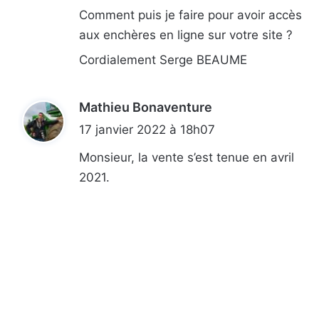
p
c
e
Comment puis je faire pour avoir accès
:
t
d
aux enchères en ligne sur votre site ?
e
e
u
s
Cordialement Serge BEAUME
r
e
s
m
i
Mathieu Bonaventure
d
s
i
17 janvier 2022 à 18h07
p
o
t
Monsieur, la vente s’est tenue en avril
l
2021.
y
:
v
a
l
e
n
t
e