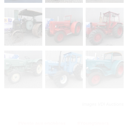
Images VDI Auctions
Vente aux enchères
Youngtimers