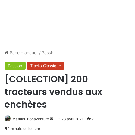
Page d'accueil
/
Passion
Passion
Tracto Classique
[COLLECTION] 200
tracteurs vendus aux
enchères
Mathieu Bonaventure
E
23 avril 2021
2
n
1 minute de lecture
v