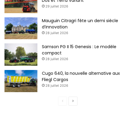
Dos et Terra Variant
29 juillet 2026
Mauguin Citragri fête un demi siècle
d’innovation
28 juillet 2026
Samson PG II 15 Genesis : Le modèle
compact
28 juillet 2026
Cugo 640, la nouvelle alternative aux
Fliegl Cargos
28 juillet 2026
P
P
a
a
g
g
e
e