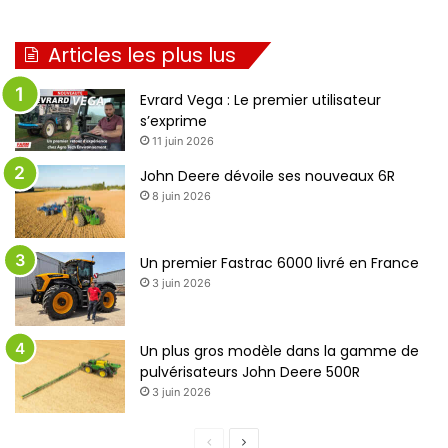
Articles les plus lus
Evrard Vega : Le premier utilisateur
s’exprime
11 juin 2026
John Deere dévoile ses nouveaux 6R
8 juin 2026
Un premier Fastrac 6000 livré en France
3 juin 2026
Un plus gros modèle dans la gamme de
pulvérisateurs John Deere 500R
3 juin 2026
P
P