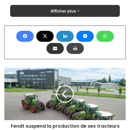
Afficher plus
F
e
n
d
t
s
u
s
p
e
Fendt suspend la production de ses tracteurs