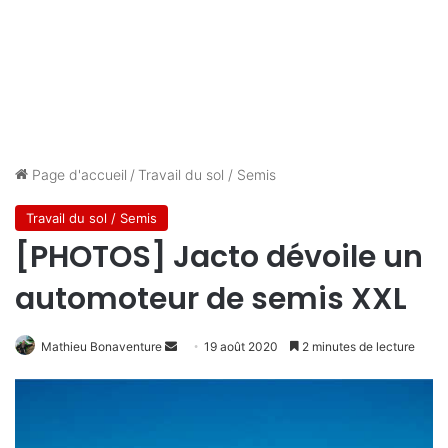
Page d'accueil
/
Travail du sol / Semis
Travail du sol / Semis
[PHOTOS] Jacto dévoile un
automoteur de semis XXL
Mathieu Bonaventure
E
19 août 2020
2 minutes de lecture
n
v
o
y