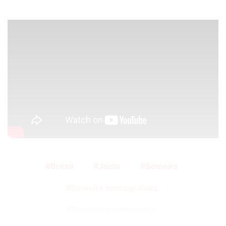
Brésil
Jacto
Semoirs
Semoirs monograines
Tracteurs autonomes