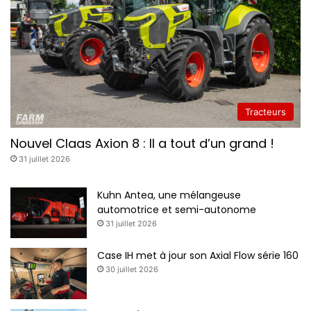
n
Tracteurs
Nouvel Claas Axion 8 : Il a tout d’un grand !
31 juillet 2026
Kuhn Antea, une mélangeuse
automotrice et semi-autonome
31 juillet 2026
Case IH met à jour son Axial Flow série 160
30 juillet 2026