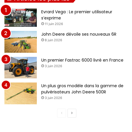
Evrard Vega : Le premier utilisateur
s’exprime
11 juin 2026
John Deere dévoile ses nouveaux 6R
8 juin 2026
Un premier Fastrac 6000 livré en France
3 juin 2026
Un plus gros modèle dans la gamme de
pulvérisateurs John Deere 500R
3 juin 2026
P
P
a
a
g
g