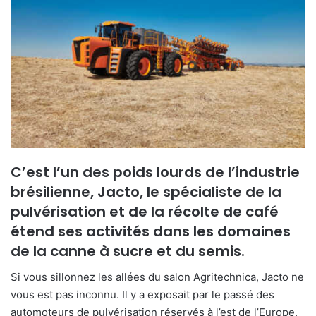
e
r
u
n
c
o
u
r
r
i
C’est l’un des poids lourds de l’industrie
e
brésilienne, Jacto, le spécialiste de la
l
pulvérisation et de la récolte de café
étend ses activités dans les domaines
de la canne à sucre et du semis.
Si vous sillonnez les allées du salon Agritechnica, Jacto ne
vous est pas inconnu. Il y a exposait par le passé des
automoteurs de pulvérisation réservés à l’est de l’Europe.