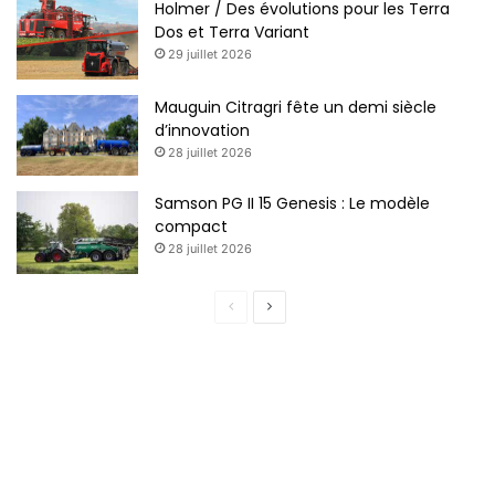
Holmer / Des évolutions pour les Terra
Dos et Terra Variant
29 juillet 2026
Mauguin Citragri fête un demi siècle
d’innovation
28 juillet 2026
Samson PG II 15 Genesis : Le modèle
compact
28 juillet 2026
P
P
a
a
g
g
e
e
p
s
r
u
é
i