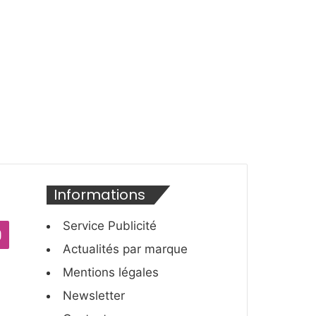
é
i
c
v
é
a
d
n
e
t
n
e
t
e
Informations
Service Publicité
ube
Instagram
Actualités par marque
Mentions légales
Newsletter