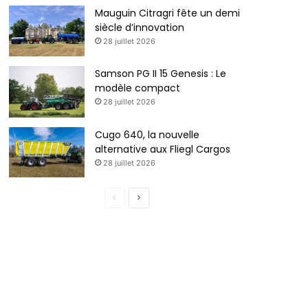
Mauguin Citragri fête un demi
siècle d’innovation
28 juillet 2026
Samson PG II 15 Genesis : Le
modèle compact
28 juillet 2026
Cugo 640, la nouvelle
alternative aux Fliegl Cargos
28 juillet 2026
P
P
a
a
g
g
e
e
p
s
r
u