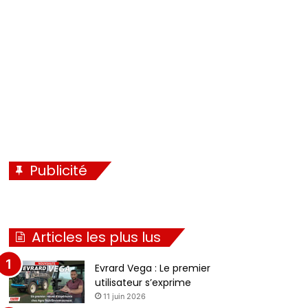
é
i
c
v
é
a
d
n
e
t
n
e
t
e
Publicité
Articles les plus lus
Evrard Vega : Le premier
utilisateur s’exprime
11 juin 2026