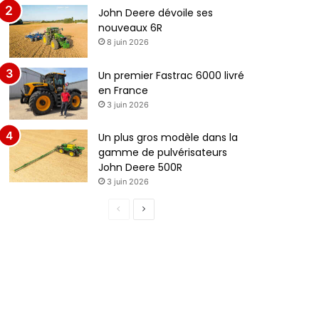
John Deere dévoile ses
nouveaux 6R
8 juin 2026
Un premier Fastrac 6000 livré
en France
3 juin 2026
Un plus gros modèle dans la
gamme de pulvérisateurs
John Deere 500R
3 juin 2026
P
P
a
a
g
g
e
e
p
s
r
u