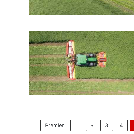
Premier
...
«
3
4