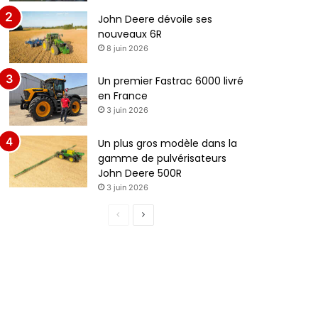
John Deere dévoile ses
nouveaux 6R
8 juin 2026
Un premier Fastrac 6000 livré
en France
3 juin 2026
Un plus gros modèle dans la
gamme de pulvérisateurs
John Deere 500R
3 juin 2026
P
P
a
a
g
g
e
e
p
s
r
u