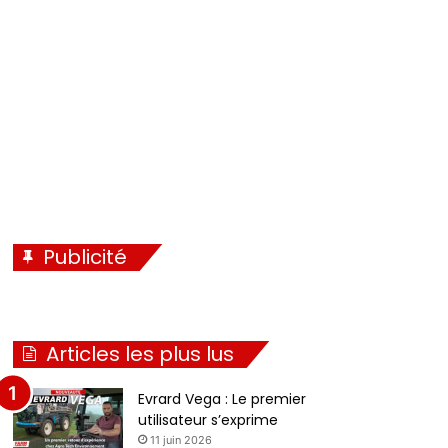
é
i
c
v
é
a
d
n
e
t
n
e
t
e
Publicité
Articles les plus lus
Evrard Vega : Le premier
utilisateur s’exprime
11 juin 2026