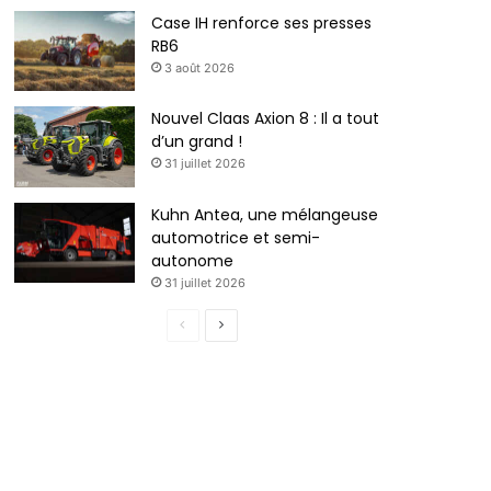
Case IH renforce ses presses
RB6
3 août 2026
Nouvel Claas Axion 8 : Il a tout
d’un grand !
31 juillet 2026
Kuhn Antea, une mélangeuse
automotrice et semi-
autonome
31 juillet 2026
P
P
a
a
g
g
e
e
p
s
r
u