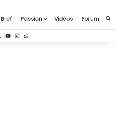
 Bref
Passion
Vidéos
Forum
Recherche
cebook
X
YouTube
Instagram
WhatsApp