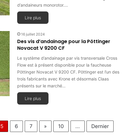
d’andaineurs monorotor.…
Lire plus
16 juillet 2024
Des vis d’andainage pour la Pöttinger
Novacat V 9200 CF
Le système d’andainage par vis transversale Cross
Flow est à présent disponible pour la faucheuse
Pöttinger Novacat V 9200 CF. Pöttinger est l’un des
trois fabricants avec Krone et désormais Claas
présents sur le marché…
Lire plus
5
6
7
»
10
...
Dernier