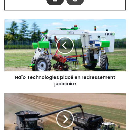
Naïo
Technologies
placé
en
redressement
judiciaire
Naïo Technologies placé en redressement
judiciaire
Pas
de
chauffeur
sur
votre
transbordeur