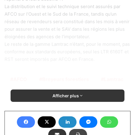
La distribution et le suivi technique seront assurés par
AFCO sur l’Ouest et le Sud de la France, tandis qu’un
réseau de revendeurs sera constitué dans les mois à venir
pour assurer la vente et le SAV dans les régions les plus
éloignées des agences de l’importateur.
Le reste de la gamme Lamtrac n’étant, pour le moment, pas
conforme aux standards européens, seul les LTR 6160T et
RST seront importés par AFCO en France.
AFCO
Broyeurs forestiers
Lamtrac
Afficher plus