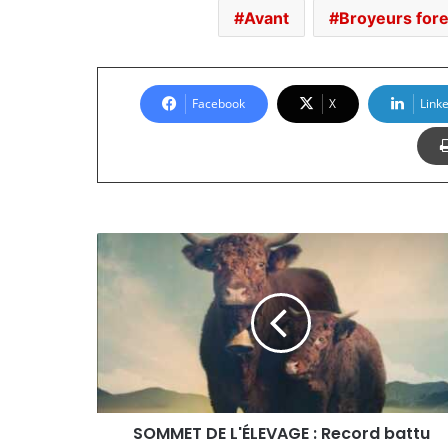
Avant
Broyeurs fore
Facebook
X
Link
SOMMET
DE
L'ÉLEVAGE
:
Record
battu
SOMMET DE L'ÉLEVAGE : Record battu