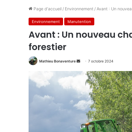
Page d'accueil
/
Environnement
/
Avant : Un nouveau
Environnement
Manutention
Avant : Un nouveau cha
forestier
Envoyer
Mathieu Bonaventure
7 octobre 2024
un
courriel