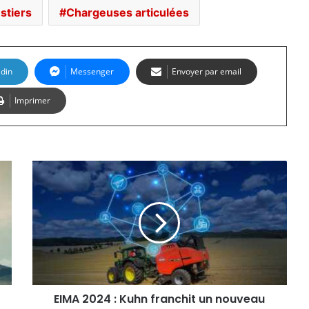
stiers
Chargeuses articulées
edin
Messenger
Envoyer par email
Imprimer
EIMA
2024
:
Kuhn
franchit
un
nouveau
cap
dans
l'automatisation
EIMA 2024 : Kuhn franchit un nouveau