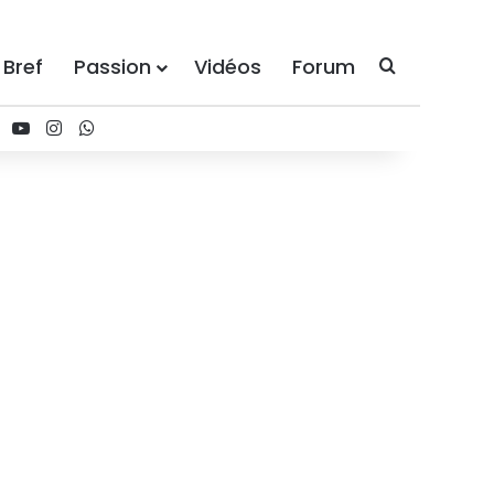
 Bref
Passion
Vidéos
Forum
Recherche
ebook
X
YouTube
Instagram
WhatsApp