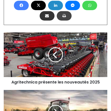
Agritechnica
présente
les
nouveautés
2025
Agritechnica présente les nouveautés 2025
Les
tracteurs
spécialisés
Case