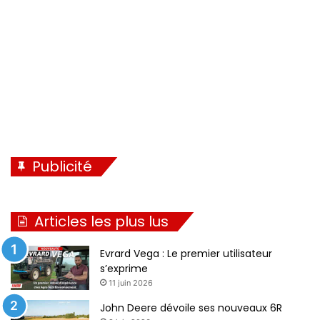
n
e
t
e
Publicité
Articles les plus lus
Evrard Vega : Le premier utilisateur
s’exprime
11 juin 2026
John Deere dévoile ses nouveaux 6R