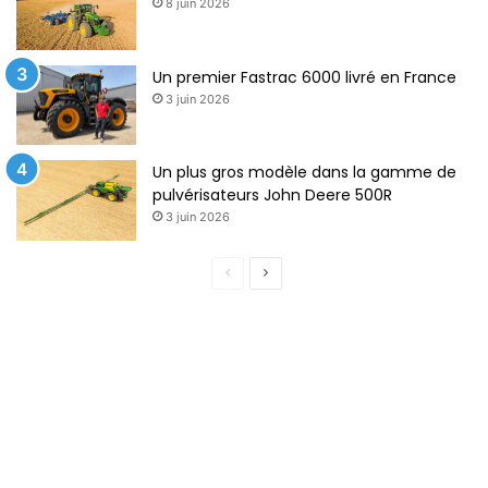
8 juin 2026
Un premier Fastrac 6000 livré en France
3 juin 2026
Un plus gros modèle dans la gamme de
pulvérisateurs John Deere 500R
3 juin 2026
P
P
a
a
g
g
e
e
p
s
r
u
é
i
c
v