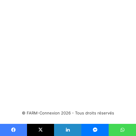
é
a
d
n
e
t
n
e
t
e
© FARM-Connexion 2026 - Tous droits réservés