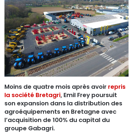
o
y
e
r
u
n
c
o
u
r
r
i
Moins de quatre mois après avoir
repris
e
la société Bretagri
, Emil Frey poursuit
l
son expansion dans la distribution des
agroéquipements en Bretagne avec
l’acquisition de 100% du capital du
groupe Gabagri.