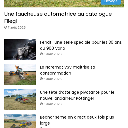
Élevage
é
”
Une faucheuse automotrice au catalogue
Fliegl
7 août 2026
Fendt : Une série spéciale pour les 30 ans
du 900 Vario
6 août 2026
Le Noremat VSV maîtrise sa
consommation
6 août 2026
Une tête d’attelage pivotante pour le
nouvel andaineur Pöttinger
5 août 2026
Bednar sème en direct deux fois plus
large