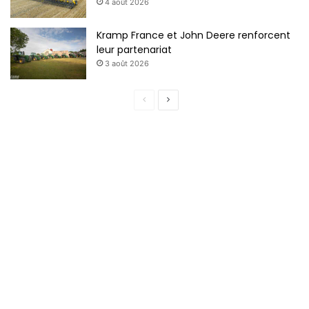
4 août 2026
Kramp France et John Deere renforcent
leur partenariat
3 août 2026
P
P
a
a
g
g
e
e
p
s
r
u
é
i
c
v
é
a
d
n
e
t