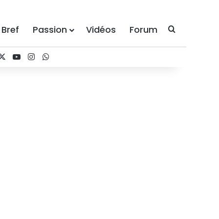
 Bref
Passion
Vidéos
Forum
Recherche
cebook
X
YouTube
Instagram
WhatsApp