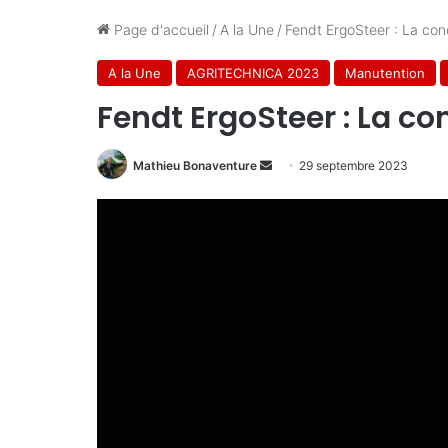
Page d'accueil
/
A la Une
/
Fendt ErgoSteer : La con
A la Une
AGRITECHNICA 2023
Manutention
Fendt ErgoSteer : La co
Envoyer
Mathieu Bonaventure
29 septembre 2023
un
courriel