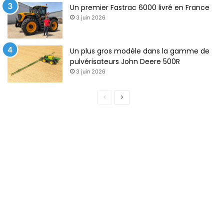
Un premier Fastrac 6000 livré en France
3 juin 2026
Un plus gros modèle dans la gamme de
pulvérisateurs John Deere 500R
3 juin 2026
P
P
a
a
g
g
e
e
p
s
r
u
é
i
c
v
é
a
d
n