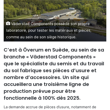
y
e
r
u
Väderstad Components possède son propre
n
c
laboratoire, pour tester les matériaux et pièces,
o
comme au sein de son siège historique.
u
r
C’est à Överum en Suède, au sein de sa
r
branche « Väderstad Components »
i
que le spécialiste du semis et du travail
e
du sol fabrique ses pièces d’usure et
l
nombre d’accessoires. Un site qui
accueillera une troisième ligne de
production prévue pour être
fonctionnelle à 100% dès 2025.
La demande accrue de pièces d’usure, notamment de