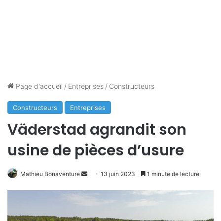
Page d'accueil
/
Entreprises
/
Constructeurs
Constructeurs
Entreprises
Väderstad agrandit son
usine de pièces d’usure
Mathieu Bonaventure
E
13 juin 2023
1 minute de lecture
n
v
o