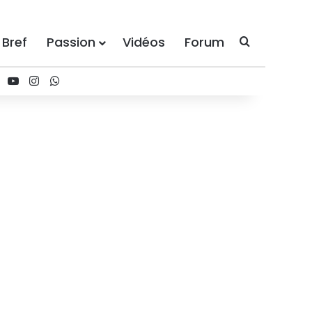
 Bref
Passion
Vidéos
Forum
Recherche
ebook
X
YouTube
Instagram
WhatsApp