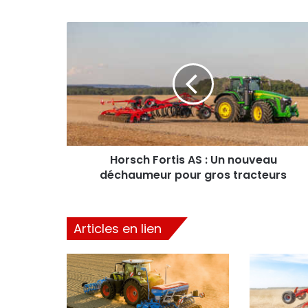
Horsch
Fortis
AS
:
Un
nouveau
déchaumeur
pour
gros
tracteurs
Horsch Fortis AS : Un nouveau
déchaumeur pour gros tracteurs
Articles en lien