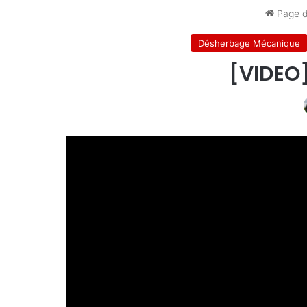
Page d
Désherbage Mécanique
[VIDEO]