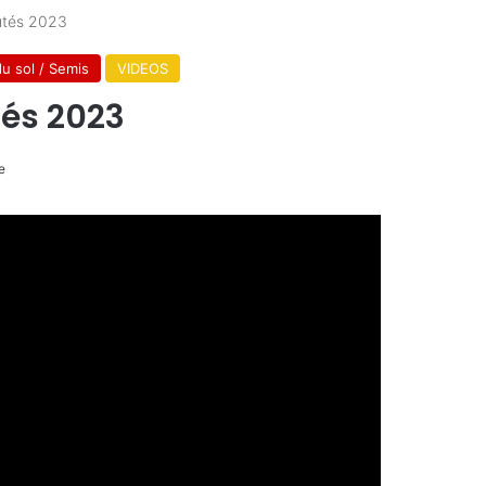
utés 2023
du sol / Semis
VIDEOS
tés 2023
e