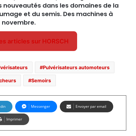
rs nouveautés dans les domaines de la
aumage et du semis. Des machines à
en novembre.
les articles sur HORSCH
lvérisateurs
Pulvérisateurs automoteurs
cheurs
Semoirs
edin
Messenger
Envoyer par email
Imprimer