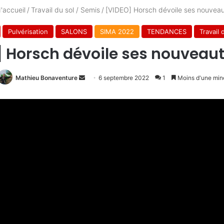
'accueil
/
Travail du sol / Semis
/
[VIDEO] Horsch dévoile ses nouvea
Pulvérisation
SALONS
SIMA 2022
TENDANCES
Travail 
 Horsch dévoile ses nouveau
Envoyer
Mathieu Bonaventure
6 septembre 2022
1
Moins d'une min
un
courriel