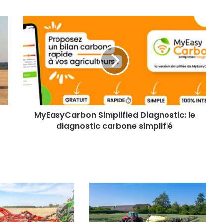
MyEasyCarbon
Simplified
Diagnostic:
le
diagnostic
carbone
simplifié
MyEasyCarbon Simplified Diagnostic: le
diagnostic carbone simplifié