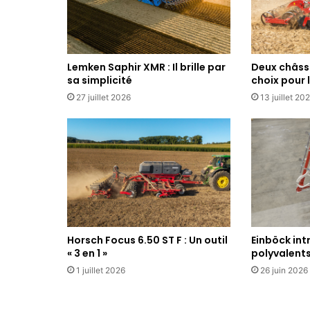
Lemken Saphir XMR : Il brille par
Deux châssi
sa simplicité
choix pour 
27 juillet 2026
13 juillet 20
Horsch Focus 6.50 ST F : Un outil
Einböck int
« 3 en 1 »
polyvalents
1 juillet 2026
26 juin 2026