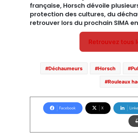
française, Horsch dévoile plusieu
protection des cultures, du déch
retrouver lors du prochain SIMA 
Retrouvez tous 
Déchaumeurs
Horsch
Pu
Rouleaux ha
Facebook
X
Link