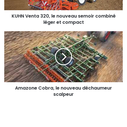
léger
et
compact
KUHN Venta 320, le nouveau semoir combiné
léger et compact
Amazone
Cobra,
le
nouveau
déchaumeur
scalpeur
Amazone Cobra, le nouveau déchaumeur
scalpeur