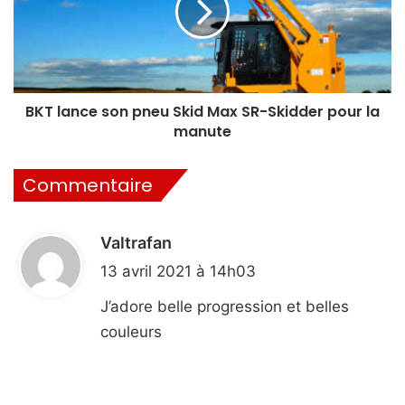
r
a
f
n
a
c
c
e
e
s
s
o
BKT lance son pneu Skid Max SR-Skidder pour la
,
n
manute
S
p
M
n
Commentaire
A
e
l
u
a
S
n
Valtrafan
d
k
c
i
i
13 avril 2021 à 14h03
e
d
t
s
M
J’adore belle progression et belles
a
a
couleurs
d
x
:
é
S
b
R
r
-