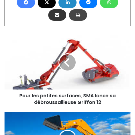
P
o
u
r
l
e
s
p
e
t
Pour les petites surfaces, SMA lance sa
i
débroussailleuse Griffon 12
t
e
B
s
K
s
T
u
l