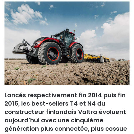
o
y
e
r
u
n
c
o
u
r
r
i
e
Lancés respectivement fin 2014 puis fin
l
2015, les best-sellers T4 et N4 du
constructeur finlandais Valtra évoluent
aujourd’hui avec une cinquième
génération plus connectée, plus cossue