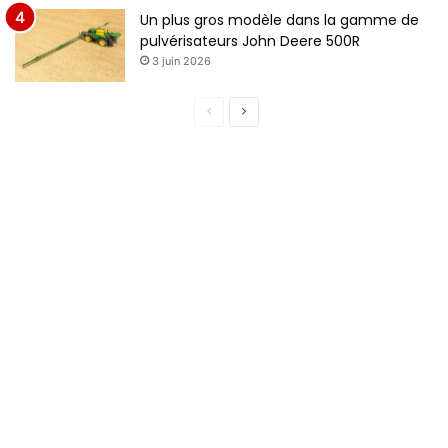
Un plus gros modèle dans la gamme de
pulvérisateurs John Deere 500R
3 juin 2026
P
P
a
a
g
g
e
e
p
s
r
u
é
i
c
v
é
a
d
n
e
t
n
e
t