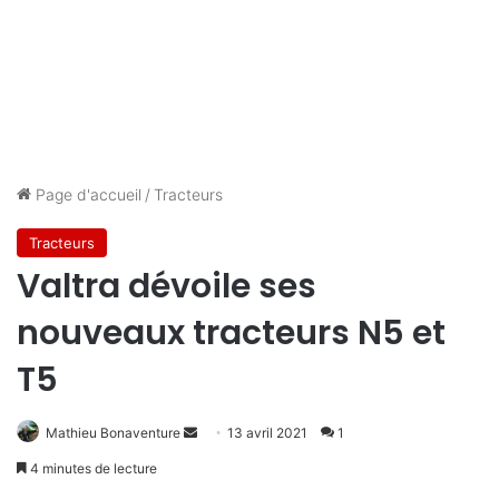
Page d'accueil
/
Tracteurs
Tracteurs
Valtra dévoile ses
nouveaux tracteurs N5 et
T5
Mathieu Bonaventure
E
13 avril 2021
1
n
4 minutes de lecture
v