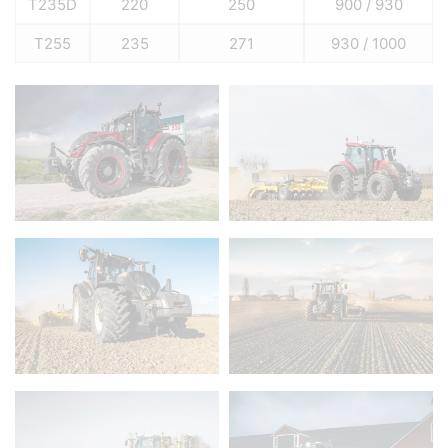
T235D
220
250
900 / 930
T255
235
271
930 / 1000