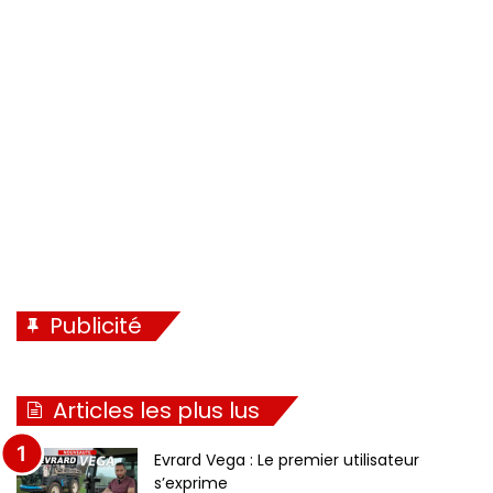
d
n
e
t
n
e
t
e
Publicité
Articles les plus lus
Evrard Vega : Le premier utilisateur
s’exprime