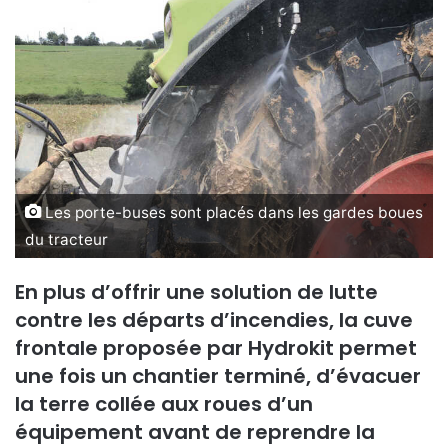
o
y
e
r
u
n
c
o
Les porte-buses sont placés dans les gardes boues
u
r
du tracteur
r
i
En plus d’offrir une solution de lutte
e
contre les départs d’incendies, la cuve
l
frontale proposée par Hydrokit permet
une fois un chantier terminé, d’évacuer
la terre collée aux roues d’un
équipement avant de reprendre la