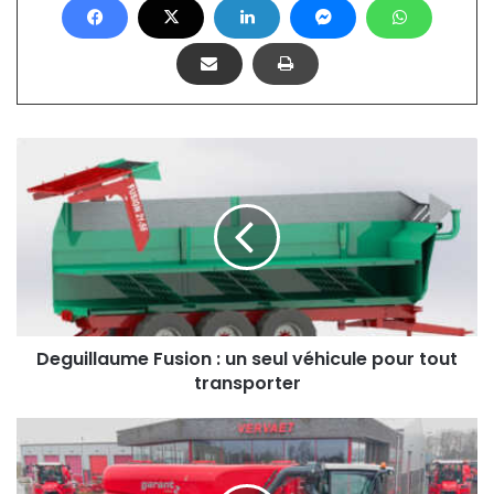
D
e
g
u
i
l
l
a
u
m
Deguillaume Fusion : un seul véhicule pour tout
e
transporter
F
u
V
s
e
i
r