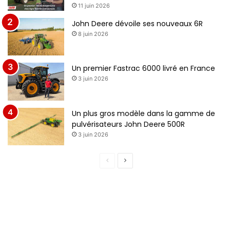
11 juin 2026
John Deere dévoile ses nouveaux 6R
8 juin 2026
Un premier Fastrac 6000 livré en France
3 juin 2026
Un plus gros modèle dans la gamme de
pulvérisateurs John Deere 500R
3 juin 2026
P
P
a
a
g
g
e
e
p
s