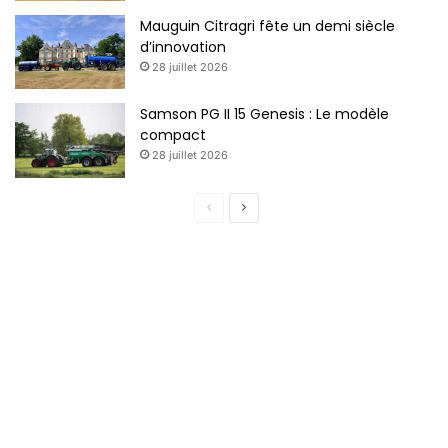
Mauguin Citragri fête un demi siècle
d’innovation
28 juillet 2026
Samson PG II 15 Genesis : Le modèle
compact
28 juillet 2026
P
P
a
a
g
g
e
e
p
s
r
u
é
i
c
v
é
a