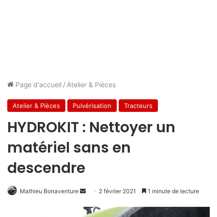
Page d'accueil
/
Atelier & Pièces
Atelier & Pièces
Pulvérisation
Tracteurs
HYDROKIT : Nettoyer un
matériel sans en
descendre
Mathieu Bonaventure
E
2 février 2021
1 minute de lecture
n
v