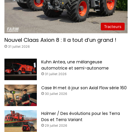
t
r
e
r
Tracteurs
o
u
Nouvel Claas Axion 8 : Il a tout d’un grand !
e
s
31 juillet 2026
Kuhn Antea, une mélangeuse
automotrice et semi-autonome
31 juillet 2026
Case IH met à jour son Axial Flow série 160
30 juillet 2026
Holmer / Des évolutions pour les Terra
Dos et Terra Variant
29 juillet 2026