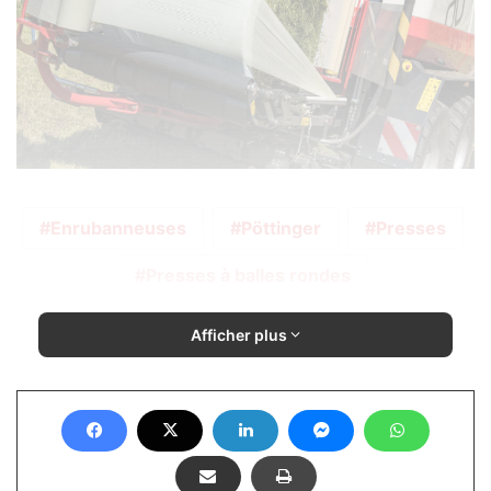
Enrubanneuses
Pöttinger
Presses
Presses à balles rondes
Afficher plus