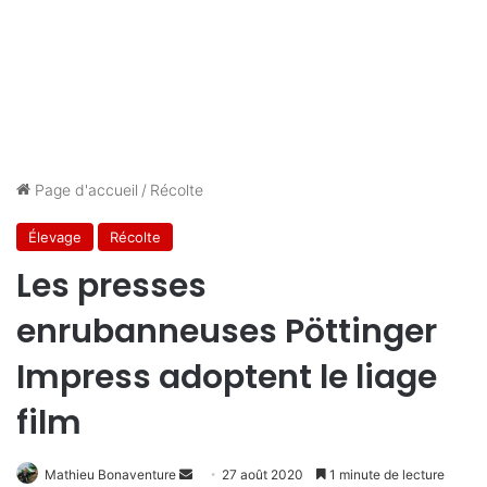
Page d'accueil
/
Récolte
Élevage
Récolte
Les presses
enrubanneuses Pöttinger
Impress adoptent le liage
film
Mathieu Bonaventure
E
27 août 2020
1 minute de lecture