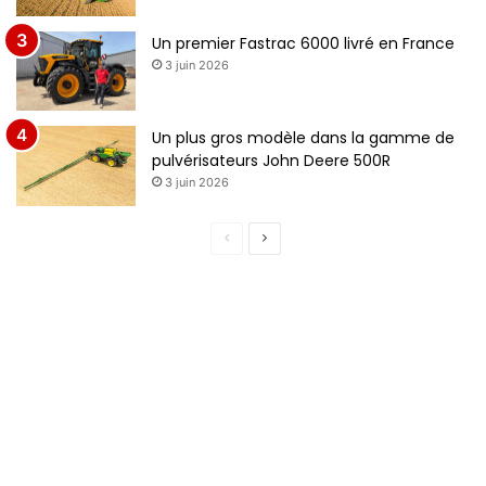
Un premier Fastrac 6000 livré en France
3 juin 2026
Un plus gros modèle dans la gamme de
pulvérisateurs John Deere 500R
3 juin 2026
P
P
a
a
g
g
e
e
p
s
r
u
é
i
c
v
é
a