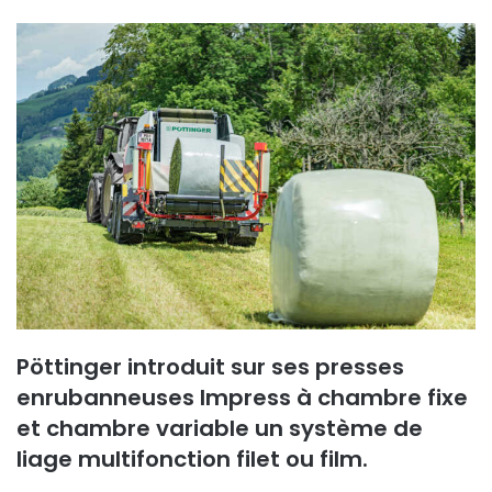
n
v
o
y
e
r
u
n
c
o
u
r
r
i
Pöttinger introduit sur ses presses
e
enrubanneuses Impress à chambre fixe
l
et chambre variable un système de
liage multifonction filet ou film.