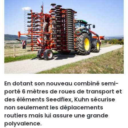
o
y
e
r
u
n
c
o
u
r
r
i
En dotant son nouveau combiné semi-
e
porté 6 mètres de roues de transport et
l
des éléments Seedflex, Kuhn sécurise
non seulement les déplacements
routiers mais lui assure une grande
polyvalence.