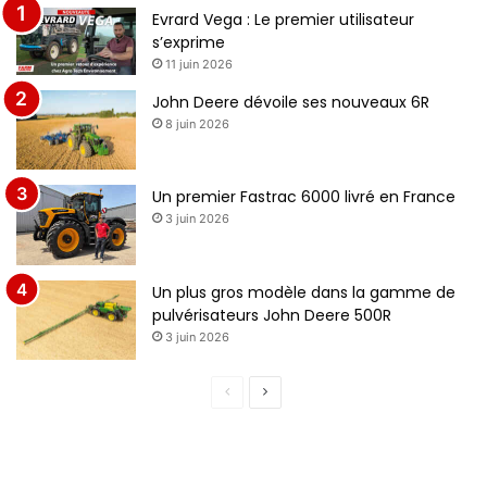
Evrard Vega : Le premier utilisateur
s’exprime
11 juin 2026
John Deere dévoile ses nouveaux 6R
8 juin 2026
Un premier Fastrac 6000 livré en France
3 juin 2026
Un plus gros modèle dans la gamme de
pulvérisateurs John Deere 500R
3 juin 2026
P
P
a
a
g
g
e
e