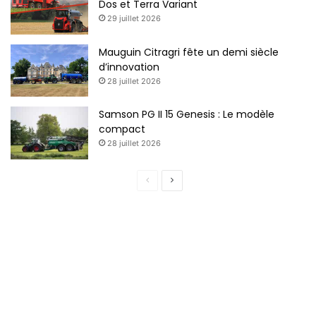
Dos et Terra Variant
29 juillet 2026
Mauguin Citragri fête un demi siècle
d’innovation
28 juillet 2026
Samson PG II 15 Genesis : Le modèle
compact
28 juillet 2026
P
P
a
a
g
g
e
e
p
s
r
u
é
i