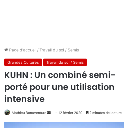
Page d'accueil
/
Travail du sol / Semis
Grandes Cultures
Travail du sol / Semis
KUHN : Un combiné semi-
porté pour une utilisation
intensive
Mathieu Bonaventure
E
12 février 2020
2 minutes de lecture
n
v