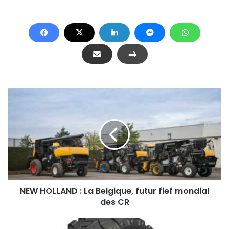
N
E
W
H
O
L
L
A
N
D
NEW HOLLAND : La Belgique, futur fief mondial
:
des CR
L
a
B