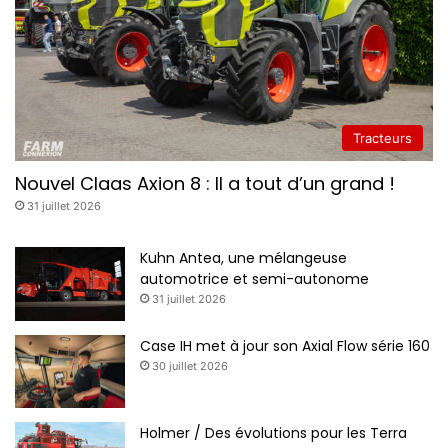
l
o
u
r
d
e
Tracteurs
s
Nouvel Claas Axion 8 : Il a tout d’un grand !
31 juillet 2026
Kuhn Antea, une mélangeuse
automotrice et semi-autonome
31 juillet 2026
Case IH met à jour son Axial Flow série 160
30 juillet 2026
Holmer / Des évolutions pour les Terra