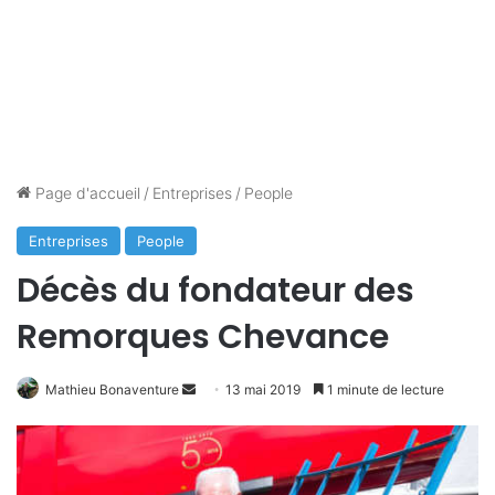
Page d'accueil
/
Entreprises
/
People
Entreprises
People
Décès du fondateur des
Remorques Chevance
Mathieu Bonaventure
E
13 mai 2019
1 minute de lecture
n
v
o