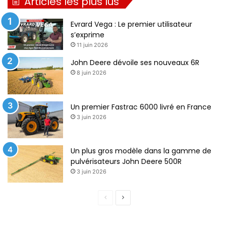
Articles les plus lus
Evrard Vega : Le premier utilisateur
s’exprime
11 juin 2026
John Deere dévoile ses nouveaux 6R
8 juin 2026
Un premier Fastrac 6000 livré en France
3 juin 2026
Un plus gros modèle dans la gamme de
pulvérisateurs John Deere 500R
3 juin 2026
P
P
a
a
g
g