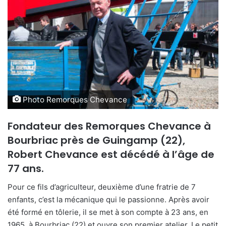
y
e
r
u
n
c
o
u
r
Photo Remorques Chevance
r
i
Fondateur des Remorques Chevance à
e
Bourbriac près de Guingamp (22),
l
Robert Chevance est décédé à l’âge de
77 ans.
Pour ce fils d’agriculteur, deuxième d’une fratrie de 7
enfants, c’est la mécanique qui le passionne. Après avoir
été formé en tôlerie, il se met à son compte à 23 ans, en
1965, à Bourbriac (22) et ouvre son premier atelier. Le petit