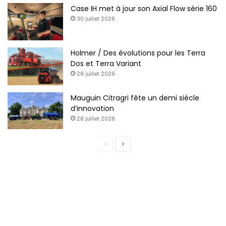
Case IH met à jour son Axial Flow série 160
30 juillet 2026
Holmer / Des évolutions pour les Terra
Dos et Terra Variant
29 juillet 2026
Mauguin Citragri fête un demi siècle
d’innovation
28 juillet 2026
P
P
a
a
g
g
e
e
p
s
r
u