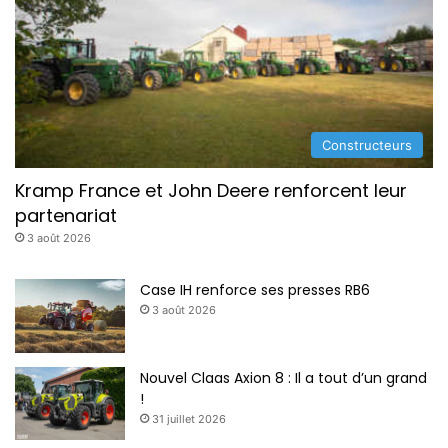
i
s
t
r
i
b
u
Constructeurs
t
r
Kramp France et John Deere renforcent leur
i
partenariat
c
e
3 août 2026
C
4
Case IH renforce ses presses RB6
9
3 août 2026
0
Nouvel Claas Axion 8 : Il a tout d’un grand
!
31 juillet 2026