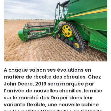
y
e
r
u
n
c
o
u
r
r
i
e
A chaque saison ses évolutions en
l
matière de récolte des céréales. Chez
John Deere, 2019 sera marquée par
l’arrivée de nouvelles chenilles, la mise
sur le marché des Draper dans leur
variante flexible, une nouvelle cabine