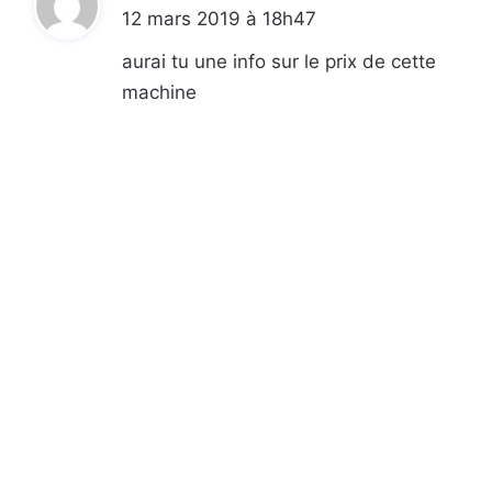
i
6
12 mars 2019 à 18h47
p
a
a
t
aurai tu une info sur le prix de cette
o
r
û
l
machine
t
e
:
s
P
a
y
s
B
a
s