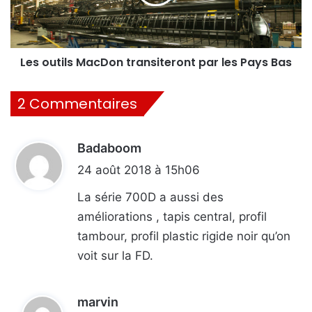
l
t
t
i
d
l
a
s
n
M
Les outils MacDon transiteront par les Pays Bas
s
a
l
c
2 Commentaires
a
D
S
o
a
n
r
Badaboom
d
t
t
r
i
24 août 2018 à 15h06
h
a
t
e
n
La série 700D a aussi des
l
s
améliorations , tapis central, profil
e
i
:
s
tambour, profil plastic rigide noir qu’on
t
2
e
voit sur la FD.
5
r
e
o
t
n
marvin
d
2
t