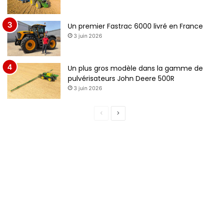
Un premier Fastrac 6000 livré en France
3 juin 2026
Un plus gros modèle dans la gamme de
pulvérisateurs John Deere 500R
3 juin 2026
P
P
a
a
g
g
e
e
p
s
r
u
é
i
c
v