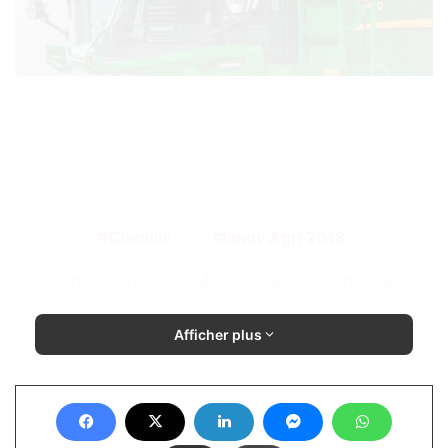
Chenille
Innov Agri 2018
John Deere
Moissonneuses batteuses
Afficher plus