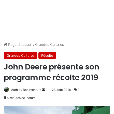
Page d'accueil
/
Grandes Cultures
Grandes Cultures
Récolte
John Deere présente son
programme récolte 2019
Mathieu Bonaventure
E
23 août 2018
2
n
5 minutes de lecture
v
o