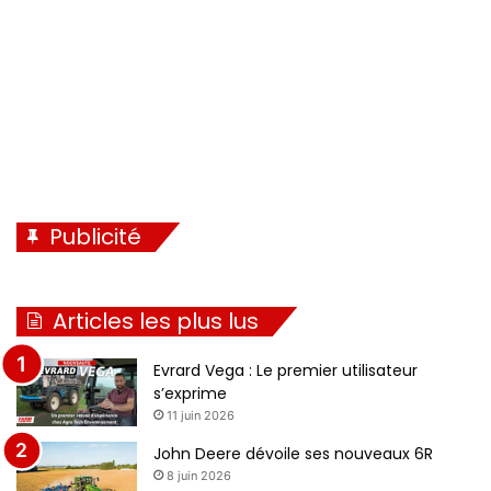
t
e
Publicité
Articles les plus lus
Evrard Vega : Le premier utilisateur
s’exprime
11 juin 2026
John Deere dévoile ses nouveaux 6R
8 juin 2026