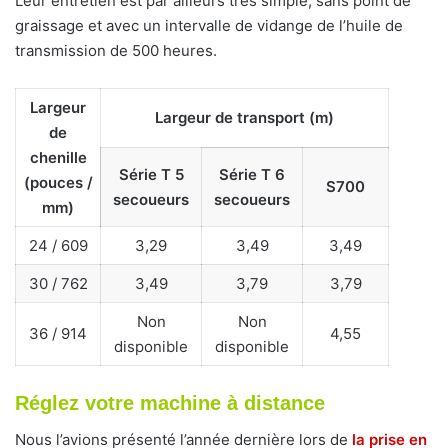
Leur entretien est par ailleurs très simple, sans point de
graissage et avec un intervalle de vidange de l’huile de
transmission de 500 heures.
Largeur
Largeur de transport (m)
de
chenille
Série T 5
Série T 6
(pouces /
S700
secoueurs
secoueurs
mm)
24 / 609
3,29
3,49
3,49
30 / 762
3,49
3,79
3,79
Non
Non
36 / 914
4,55
disponible
disponible
Réglez votre machine à distance
Nous l’avions présenté l’année dernière lors de
la prise en