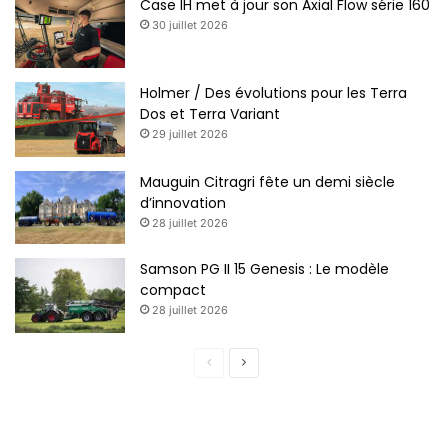
Case IH met à jour son Axial Flow série 160
30 juillet 2026
Holmer / Des évolutions pour les Terra
Dos et Terra Variant
29 juillet 2026
Mauguin Citragri fête un demi siècle
d’innovation
28 juillet 2026
Samson PG II 15 Genesis : Le modèle
compact
28 juillet 2026
P
P
a
a
g
g
e
e