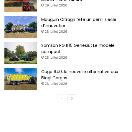
29 juillet 2026
Mauguin Citragri fête un demi siècle
d’innovation
28 juillet 2026
Samson PG II 15 Genesis : Le modèle
compact
28 juillet 2026
Cugo 640, la nouvelle alternative aux
Fliegl Cargos
28 juillet 2026
P
P
a
a
g
g
e
e
p
s