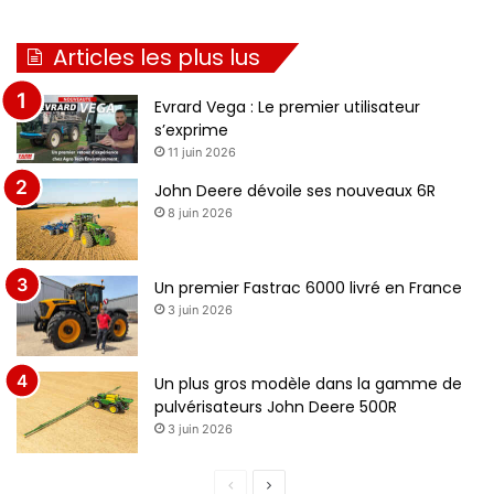
Articles les plus lus
Evrard Vega : Le premier utilisateur
s’exprime
11 juin 2026
John Deere dévoile ses nouveaux 6R
8 juin 2026
Un premier Fastrac 6000 livré en France
3 juin 2026
Un plus gros modèle dans la gamme de
pulvérisateurs John Deere 500R
3 juin 2026
P
P