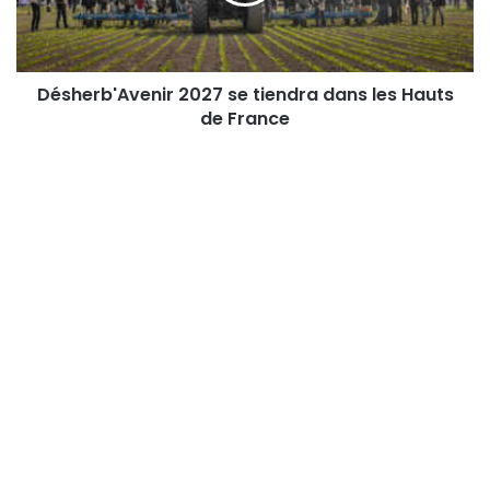
Hauts
de
France
Désherb'Avenir 2027 se tiendra dans les Hauts
de France