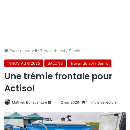
Page d'accueil
/
Travail du sol / Semis
INNOV AGRI 2025
SALONS
Travail du sol / Semis
Une trémie frontale pour
Actisol
Envoyer
Mathieu Bonaventure
12 mai 2026
1 minute de lecture
un
courriel