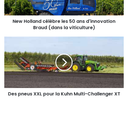
d'innovation
Braud
(dans
la
New Holland célèbre les 50 ans d'innovation
viticulture)
Braud (dans la viticulture)
Des
pneus
XXL
pour
la
Kuhn
Multi-
Challenger
XT
Des pneus XXL pour la Kuhn Multi-Challenger XT