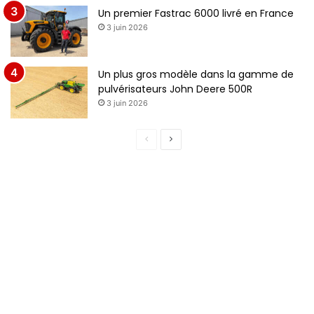
Un premier Fastrac 6000 livré en France
3 juin 2026
Un plus gros modèle dans la gamme de
pulvérisateurs John Deere 500R
3 juin 2026
P
P
a
a
g
g
e
e
p
s
r
u
é
i
c
v
é
a