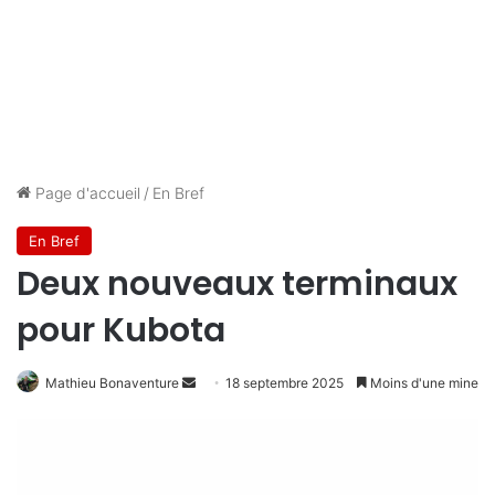
Page d'accueil
/
En Bref
En Bref
Deux nouveaux terminaux
pour Kubota
Mathieu Bonaventure
E
18 septembre 2025
Moins d'une mine
n
v
o
y