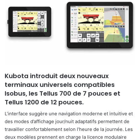
e
r
u
n
c
o
u
r
r
i
Kubota introduit deux nouveaux
e
terminaux universels compatibles
l
Isobus, les Tellus 700 de 7 pouces et
Tellus 1200 de 12 pouces.
L’interface suggère une navigation moderne et intuitive et
des modes d’affichage jour/nuit adaptatifs permettent de
travailler confortablement selon l’heure de la journée. Les
deux modèles prennent en charge la licence modulaire