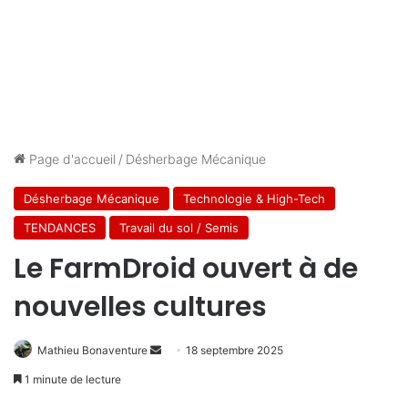
Page d'accueil
/
Désherbage Mécanique
Désherbage Mécanique
Technologie & High-Tech
TENDANCES
Travail du sol / Semis
Le FarmDroid ouvert à de
nouvelles cultures
Envoyer
Mathieu Bonaventure
18 septembre 2025
un
1 minute de lecture
courriel