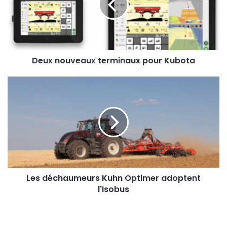
Kubota
Deux nouveaux terminaux pour Kubota
Les
déchaumeurs
Kuhn
Optimer
adoptent
l'Isobus
Les déchaumeurs Kuhn Optimer adoptent
l'Isobus