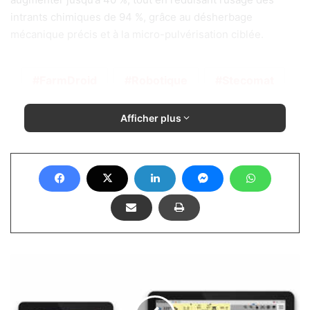
intrants chimiques de 94 %, grâce au désherbage
mécanique précis et à la micro-pulvérisation ciblée.
FarmDroid
Robotique
Stecomat
Afficher plus
Deux
nouveaux
terminaux
pour