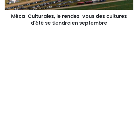
d'été
se
tiendra
Méca-Culturales, le rendez-vous des cultures
en
d'été se tiendra en septembre
septembre