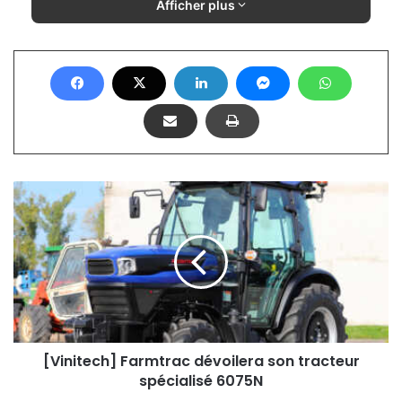
Afficher plus
[Vinitech]
Farmtrac
dévoilera
son
tracteur
spécialisé
6075N
[Vinitech] Farmtrac dévoilera son tracteur
spécialisé 6075N