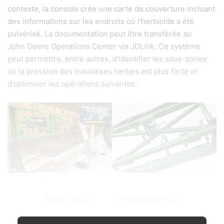
contexte, la console crée une carte de couverture incluant
des informations sur les endroits où l’herbicide a été
pulvérisé. La documentation peut être transférée au
John Deere Operations Center via JDLink. Ce système
peut permettre, entre autres, d’identifier les sous-zones
où la pression des mauvaises herbes est plus forte et
d’optimiser les opérations suivantes.
John Deere
Pulvérisateurs