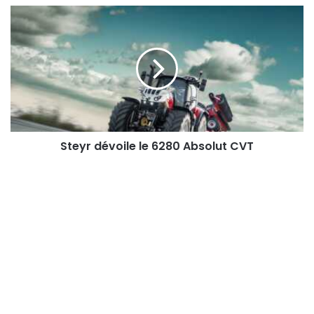
Steyr
dévoile
le
6280
Absolut
CVT
Steyr dévoile le 6280 Absolut CVT