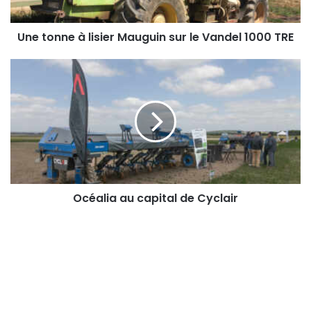
Vandel
1000
TRE
Une tonne à lisier Mauguin sur le Vandel 1000 TRE
Océalia
au
capital
de
Cyclair
Océalia au capital de Cyclair