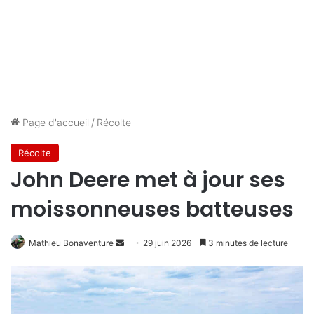
Page d'accueil
/
Récolte
Récolte
John Deere met à jour ses
moissonneuses batteuses
Envoyer
Mathieu Bonaventure
29 juin 2026
3 minutes de lecture
un
courriel