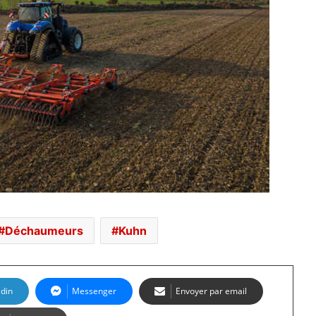
Déchaumeurs
Kuhn
edin
Messenger
Envoyer par email