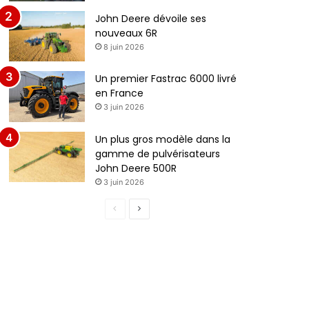
John Deere dévoile ses
nouveaux 6R
8 juin 2026
Un premier Fastrac 6000 livré
en France
3 juin 2026
Un plus gros modèle dans la
gamme de pulvérisateurs
John Deere 500R
3 juin 2026
P
P
a
a
g
g
e
e
p
s
r
u