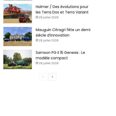
Holmer / Des évolutions pour
les Terra Dos et Terra Variant
29 juillet 2026
Mauguin Citragri fête un demi
siècle d’innovation
28 juillet 2026
Samson PG II 15 Genesis : Le
modèle compact
28 juillet 2026
P
P
a
a
g
g
e
e
p
s
r
u