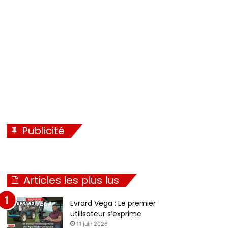
é
i
c
v
é
a
d
n
e
t
n
e
t
e
Publicité
Articles les plus lus
Evrard Vega : Le premier
utilisateur s’exprime
11 juin 2026