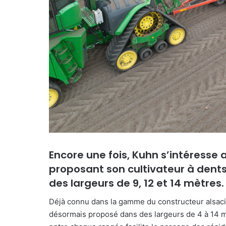
r
r
i
e
l
Encore une fois, Kuhn s’intéresse 
proposant son cultivateur à dent
des largeurs de 9, 12 et 14 mètres.
Déjà connu dans la gamme du constructeur alsacie
désormais proposé dans des largeurs de 4 à 14 