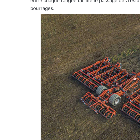
entre chaque rangée facilite le passage des rési
bourrages.