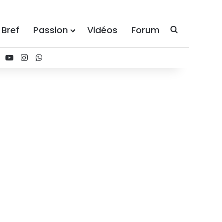
 Bref
Passion
Vidéos
Forum
Recherche
ebook
X
YouTube
Instagram
WhatsApp