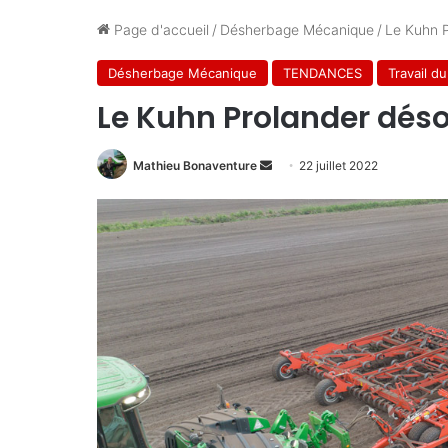
Page d'accueil
/
Désherbage Mécanique
/
Le Kuhn P
Désherbage Mécanique
TENDANCES
Travail du
Le Kuhn Prolander dés
Mathieu Bonaventure
E
22 juillet 2022
n
v
o
y
e
r
u
n
c
o
u