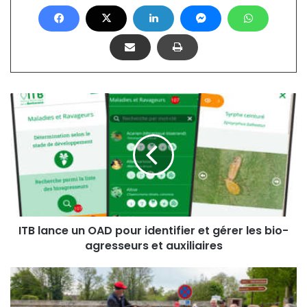
ITB
lance
un
OAD
pour
identifier
et
gérer
les
bio-
ITB lance un OAD pour identifier et gérer les bio-
agresseurs
agresseurs et auxiliaires
et
auxiliaires
Montmirail
(51)
: