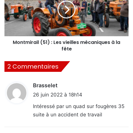
Les
vieilles
mécaniques
à
la
fête
Montmirail (51) : Les vieilles mécaniques à la
fête
2 Commentaires
Brasselet
d
i
26 juin 2022 à 18h14
t
Intéressé par un quad sur fougères 35
suite à un accident de travail
: