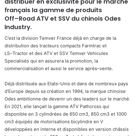
distribuer en exclusivité pour le marché
français la gamme de
produits
Off
–
Road
ATV
et SSV
du chinois Odes
Industry.
C’est la division Temver France déjà en charge de la
dist
ribution
des
tracteurs compacts
Farmtrac
et
LS
–
Tractor
et
des
ATV
et SSV
Temver Vehicules
Specialisés
qui en assurera la promotion, la
commercialisation et aussi le service après
–
vente.
Déjà
distribuée aux
Etats
–
Unis
et dans de nombreux pays
d’
Europe depuis sa création en 1994,
la marque chinoise
Odes ambitionne de devenir un
des
leaders
sur le marché.
En 2021, elle lançait la gamme ATV Pathcross qui
disponible en 3 cylindrées de 650 cm3, 850 cm3 et 1000
cm3 équipés de motorisations bicylindre en V
développées en interne et disponibles en version châssis