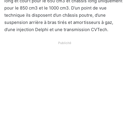
long et court pour le 650 cm3 et châssis long uniquement
pour le 850 cm3 et le 1000 cm3. D’un point de vue
technique ils disposent d’un c
hâssis poutre, d’une
suspension arrière à bras tirés et amortisseurs à gaz,
d’une
injection
Delphi et
une transmission
C
V
Tech.
Publicité