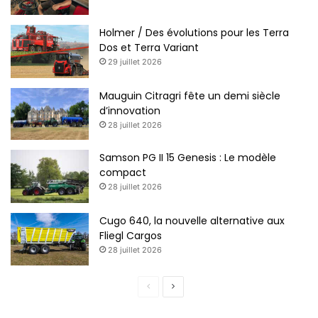
Holmer / Des évolutions pour les Terra
Dos et Terra Variant
29 juillet 2026
Mauguin Citragri fête un demi siècle
d’innovation
28 juillet 2026
Samson PG II 15 Genesis : Le modèle
compact
28 juillet 2026
Cugo 640, la nouvelle alternative aux
Fliegl Cargos
28 juillet 2026
P
P
a
a