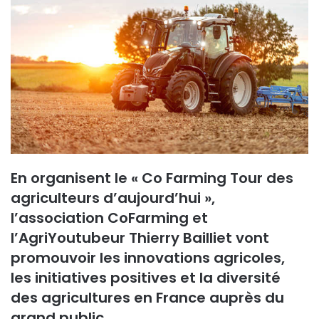
y
e
r
u
n
c
o
u
r
r
i
En organisent le « Co Farming Tour des
e
agriculteurs d’aujourd’hui »,
l
l’association CoFarming et
l’AgriYoutubeur Thierry Bailliet vont
promouvoir les innovations agricoles,
les initiatives positives et la diversité
des agricultures en France auprès du
grand public.