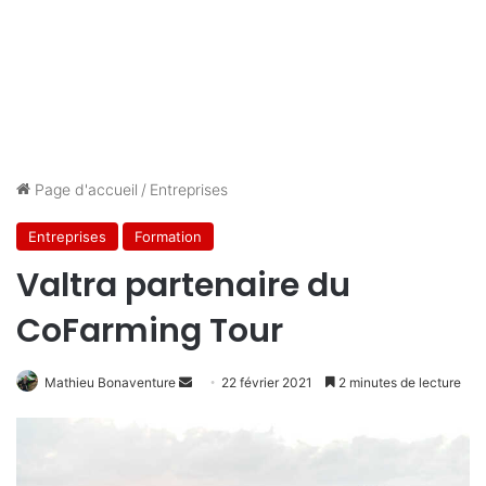
Page d'accueil
/
Entreprises
Entreprises
Formation
Valtra partenaire du
CoFarming Tour
Mathieu Bonaventure
E
22 février 2021
2 minutes de lecture
n
v
o