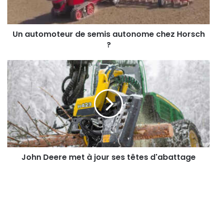
m
o
t
e
Un automoteur de semis autonome chez Horsch
u
?
r
d
J
e
o
s
h
e
n
m
D
i
e
s
e
a
r
u
e
t
m
John Deere met à jour ses têtes d'abattage
o
e
n
t
o
à
m
j
e
o
c