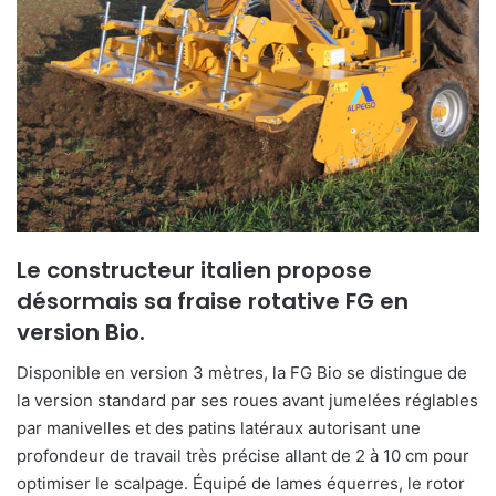
e
r
u
n
c
o
u
r
r
i
Le constructeur italien propose
e
désormais sa fraise rotative FG en
l
version Bio.
Disponible en version 3 mètres, la FG Bio se distingue de
la version standard par ses roues avant jumelées réglables
par manivelles et des patins latéraux autorisant une
profondeur de travail très précise allant de 2 à 10 cm pour
optimiser le scalpage. Équipé de lames équerres, le rotor