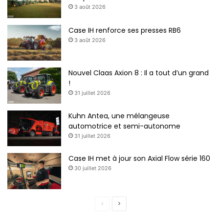
3 août 2026
Case IH renforce ses presses RB6
3 août 2026
Nouvel Claas Axion 8 : Il a tout d’un grand
!
31 juillet 2026
Kuhn Antea, une mélangeuse
automotrice et semi-autonome
31 juillet 2026
Case IH met à jour son Axial Flow série 160
30 juillet 2026
P
P
a
a