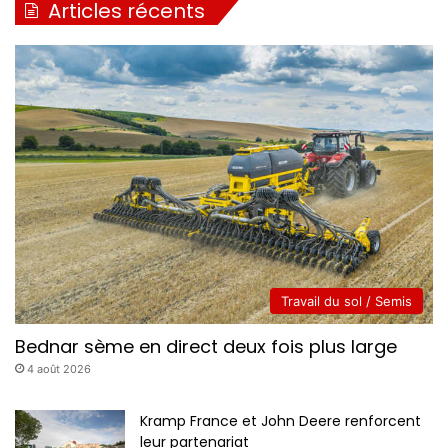
Articles récents
l
a
b
a
n
d
e
Travail du sol / Semis
Bednar sème en direct deux fois plus large
4 août 2026
Kramp France et John Deere renforcent
leur partenariat