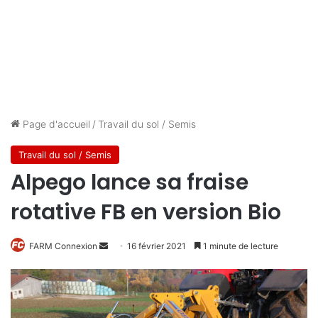
Page d'accueil
/
Travail du sol / Semis
Travail du sol / Semis
Alpego lance sa fraise
rotative FB en version Bio
FARM Connexion
E
16 février 2021
1 minute de lecture
n
v
o
y