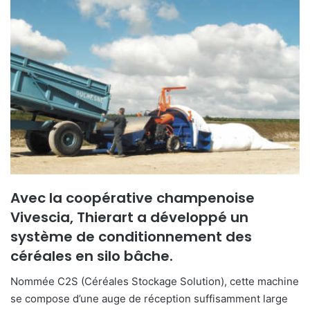
o
y
e
r
u
n
c
o
u
r
r
i
Avec la coopérative champenoise
e
Vivescia, Thierart a développé un
l
système de conditionnement des
céréales en silo bâche.
Nommée C2S (Céréales Stockage Solution), cette machine
se compose d’une auge de réception suffisamment large