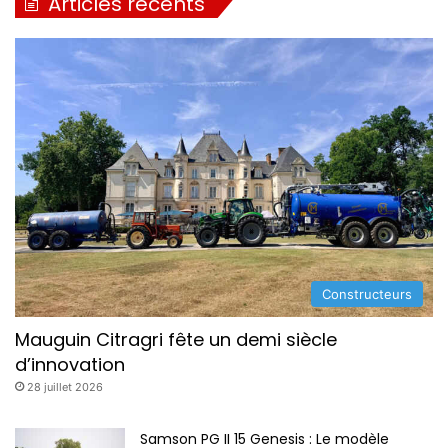
Articles récents
o
s
I
I
I
Constructeurs
Mauguin Citragri fête un demi siècle
d’innovation
28 juillet 2026
Samson PG II 15 Genesis : Le modèle