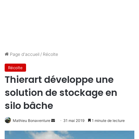
Page d'accueil
/
Récolte
Récolte
Thierart développe une
solution de stockage en
silo bâche
Mathieu Bonaventure
E
31 mai 2019
1 minute de lecture
n
v