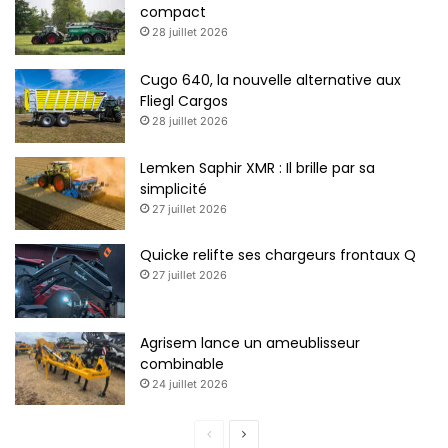
compact
28 juillet 2026
Cugo 640, la nouvelle alternative aux
Fliegl Cargos
28 juillet 2026
Lemken Saphir XMR : Il brille par sa
simplicité
27 juillet 2026
Quicke relifte ses chargeurs frontaux Q
27 juillet 2026
Agrisem lance un ameublisseur
combinable
24 juillet 2026
P
P