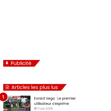
é
i
c
v
é
a
d
n
e
t
n
e
t
e
Publicité
Articles les plus lus
Evrard Vega : Le premier
utilisateur s’exprime
11 juin 2026