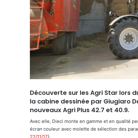
r
i
e
l
Découverte sur les Agri Star lors
la cabine dessinée par Giugiaro 
nouveaux Agri Plus 42.7 et 40.9.
Avec elle, Dieci monte en gamme et en qualité p
écran couleur avec molette de sélection des param
22/11/17
).