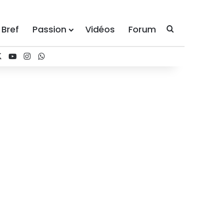
 Bref
Passion
Vidéos
Forum
Recherche
cebook
X
YouTube
Instagram
WhatsApp