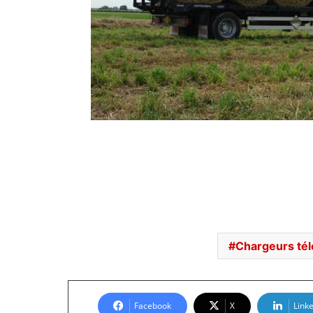
Chargeurs té
Facebook
X
Link