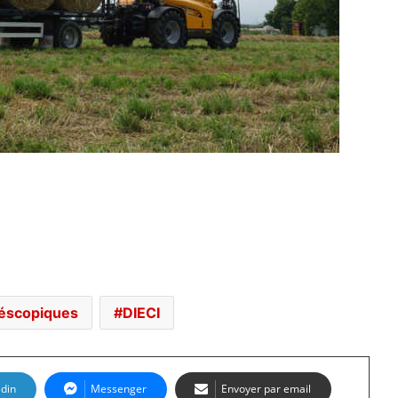
léscopiques
DIECI
edin
Messenger
Envoyer par email