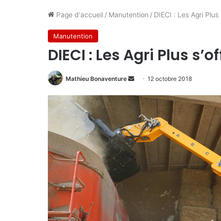
Page d'accueil
/
Manutention
/
DIECI : Les Agri Plus 
Manutention
DIECI : Les Agri Plus s’
Mathieu Bonaventure
E
12 octobre 2018
n
v
o
y
e
r
u
n
c
o
u
r