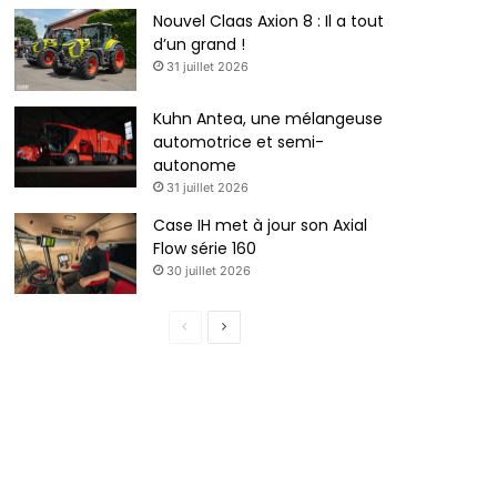
Nouvel Claas Axion 8 : Il a tout
d’un grand !
31 juillet 2026
Kuhn Antea, une mélangeuse
automotrice et semi-
autonome
31 juillet 2026
Case IH met à jour son Axial
Flow série 160
30 juillet 2026
P
P
a
a
g
g
e
e
p
s
r
u