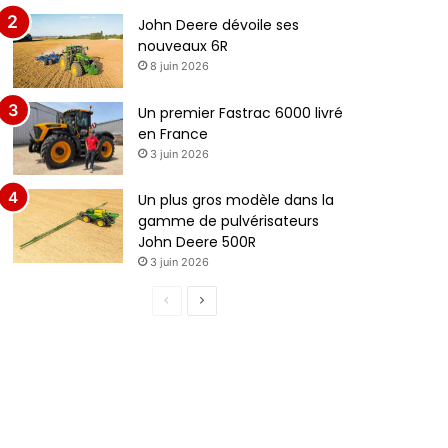
John Deere dévoile ses
nouveaux 6R
8 juin 2026
Un premier Fastrac 6000 livré
en France
3 juin 2026
Un plus gros modèle dans la
gamme de pulvérisateurs
John Deere 500R
3 juin 2026
P
P
a
a
g
g
e
e
p
s
r
u