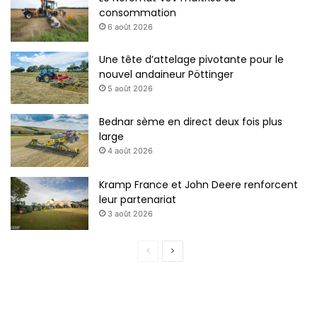
consommation
6 août 2026
Une tête d’attelage pivotante pour le
nouvel andaineur Pöttinger
5 août 2026
Bednar sème en direct deux fois plus
large
4 août 2026
Kramp France et John Deere renforcent
leur partenariat
3 août 2026
P
P
a
a
g
g
e
e