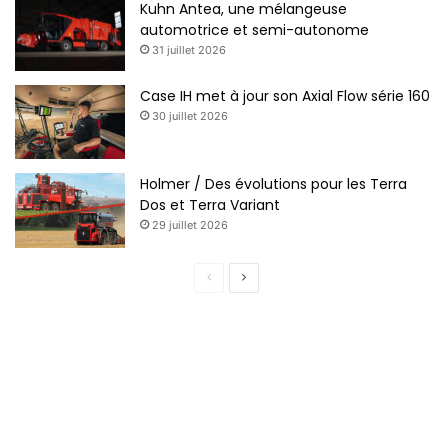
Kuhn Antea, une mélangeuse
automotrice et semi-autonome
31 juillet 2026
Case IH met à jour son Axial Flow série 160
30 juillet 2026
Holmer / Des évolutions pour les Terra
Dos et Terra Variant
29 juillet 2026
P
P
a
a
g
g
e
e
p
s
r
u
é
i