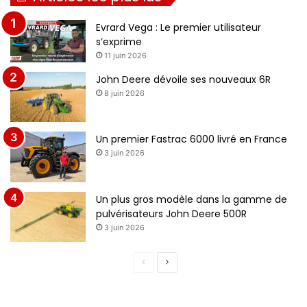
Evrard Vega : Le premier utilisateur
s’exprime
11 juin 2026
John Deere dévoile ses nouveaux 6R
8 juin 2026
Un premier Fastrac 6000 livré en France
3 juin 2026
Un plus gros modèle dans la gamme de
pulvérisateurs John Deere 500R
3 juin 2026
P
P
a
a
g
g