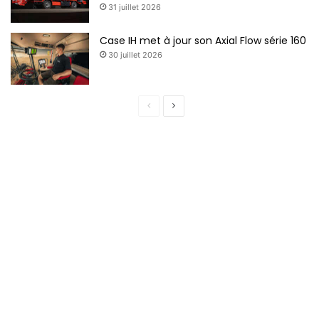
31 juillet 2026
Case IH met à jour son Axial Flow série 160
30 juillet 2026
P
P
a
a
g
g
e
e
p
s
r
u
é
i
c
v
é
a
d
n
e
t