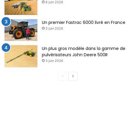
8 juin 2026
Un premier Fastrac 6000 livré en France
3 juin 2026
Un plus gros modèle dans la gamme de
pulvérisateurs John Deere 500R
3 juin 2026
P
P
a
a
g
g
e
e
p
s
r
u
é
i