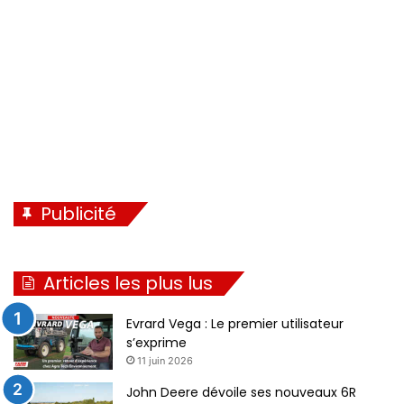
n
e
t
e
Publicité
Articles les plus lus
Evrard Vega : Le premier utilisateur
s’exprime
11 juin 2026
John Deere dévoile ses nouveaux 6R