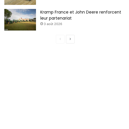
Kramp France et John Deere renforcent
leur partenariat
3 août 2026
P
P
a
a
g
g
e
e
p
s
r
u
é
i
c
v
é
a
d
n
e
t
n
e