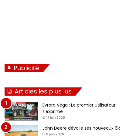
t
e
Publicité
Articles les plus lus
Evrard Vega : Le premier utilisateur
s’exprime
11 juin 2026
John Deere dévoile ses nouveaux 6R
8 juin 2026