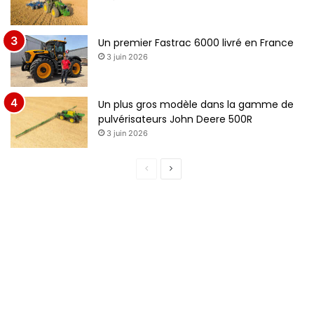
Un premier Fastrac 6000 livré en France
3 juin 2026
Un plus gros modèle dans la gamme de
pulvérisateurs John Deere 500R
3 juin 2026
P
P
a
a
g
g
e
e
p
s
r
u
é
i
c
v