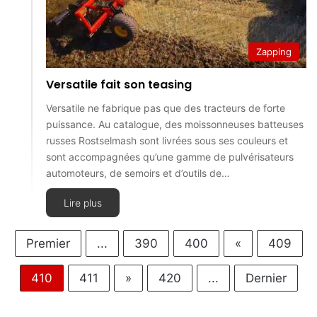
Zapping
Versatile fait son teasing
Versatile ne fabrique pas que des tracteurs de forte
puissance. Au catalogue, des moissonneuses batteuses
russes Rostselmash sont livrées sous ses couleurs et
sont accompagnées qu’une gamme de pulvérisateurs
automoteurs, de semoirs et d’outils de…
Lire plus
Premier
...
390
400
«
409
410
411
»
420
...
Dernier