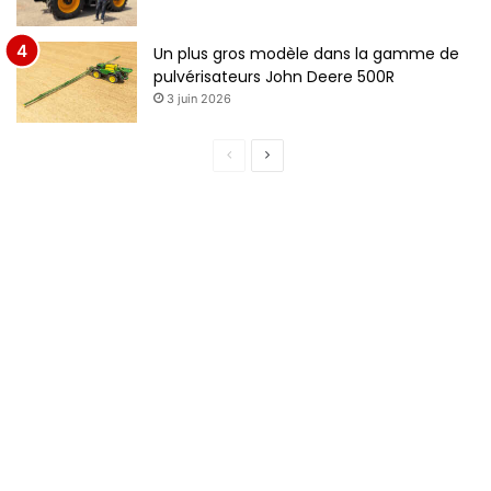
Un plus gros modèle dans la gamme de
pulvérisateurs John Deere 500R
3 juin 2026
P
P
a
a
g
g
e
e
p
s
r
u
é
i
c
v
é
a
d
n
e
t