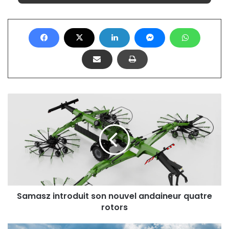
Samasz
introduit
son
nouvel
andaineur
quatre
rotors
Samasz introduit son nouvel andaineur quatre
rotors
Bednar