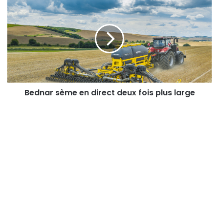
sème
en
direct
deux
fois
plus
large
Bednar sème en direct deux fois plus large