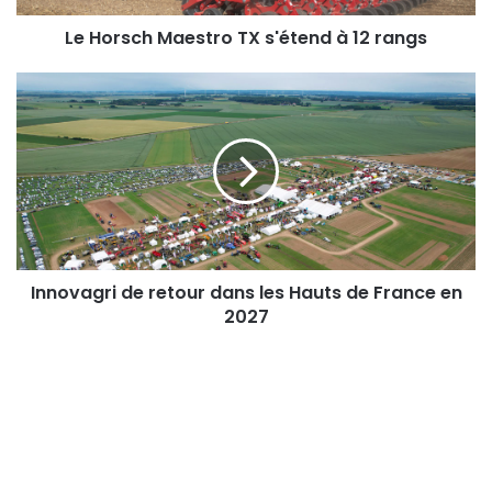
Le Horsch Maestro TX s'étend à 12 rangs
Innovagri
de
retour
dans
les
Hauts
de
France
en
2027
Innovagri de retour dans les Hauts de France en
2027