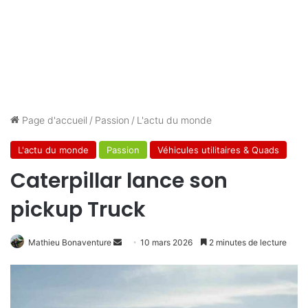
Page d'accueil
/
Passion
/
L'actu du monde
L'actu du monde
Passion
Véhicules utilitaires & Quads
Caterpillar lance son
pickup Truck
Envoyer
Mathieu Bonaventure
10 mars 2026
2 minutes de lecture
un
courriel