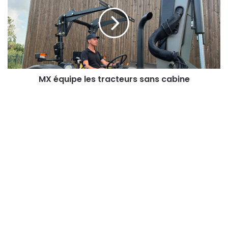
les
tracteurs
sans
cabine
MX équipe les tracteurs sans cabine