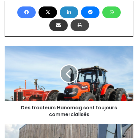
Des
tracteurs
Hanomag
sont
toujours
commercialisés
Des tracteurs Hanomag sont toujours
commercialisés
MX
équipe